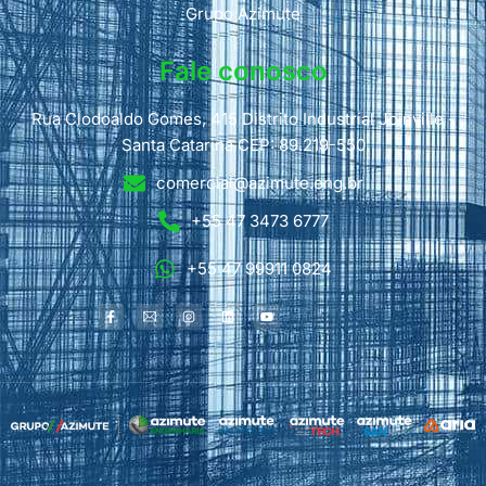
Grupo Azimute
Fale conosco
Rua Clodoaldo Gomes, 415 Distrito Industrial Joinville -
Santa Catarina CEP: 89.219-550
comercial@azimute.eng.br
+55 47 3473 6777
+55 47 99911 0824