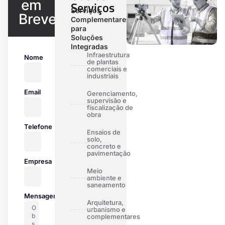
em
Serviços
Serviços
Breve
Complementares
para
Soluções
Integradas
Infraestrutura
Nome
de plantas
comerciais e
industriais
Email
Gerenciamento,
supervisão e
fiscalização de
obra
Telefone
Ensaios de
solo,
concreto e
pavimentação
Empresa
Meio
ambiente e
saneamento
Mensagem
Arquitetura,
urbanismo e
complementares