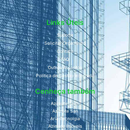
Links Úteis
Suporte
Solicitar Orçamento
Contato
FAQ
Outros Assuntos
Política de Gestão Integrada
Conheça também
Azimute Tech
Azimute San
Aria Tecnolgia
Azimute Imóveis