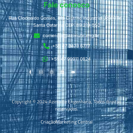
Fale conosco
Rua Clodoaldo Gomes, 415 Distrito Industrial Joinville -
Santa Catarina CEP: 89.219-550
comercial@azimute.eng.br
+55 47 3473 6777
+55 47 99911 0824
Copyright © 2024 Azimuite Engenharia, Todos direitos
reservados.
Criação
Marketing Central