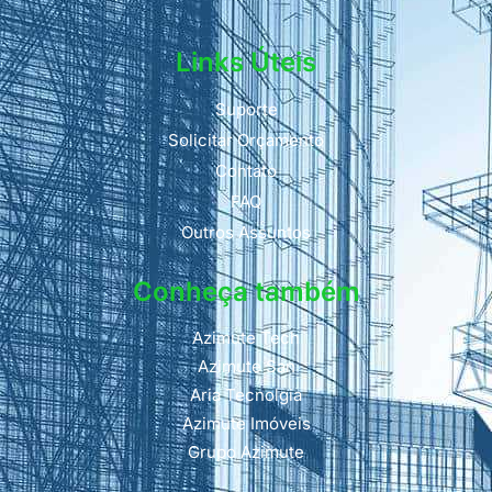
Links Úteis
Suporte
Solicitar Orçamento
Contato
FAQ
Outros Assuntos
Conheça também
Azimute Tech
Azimute San
Aria Tecnolgia
Azimute Imóveis
Grupo Azimute