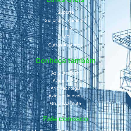
Suporte
Solicitar Orçamento
Contato
FAQ
Outros Assuntos
Conheça também
Azimute Tech
Azimute San
Aria Tecnolgia
Azimute Imóveis
Grupo Azimute
Fale conosco