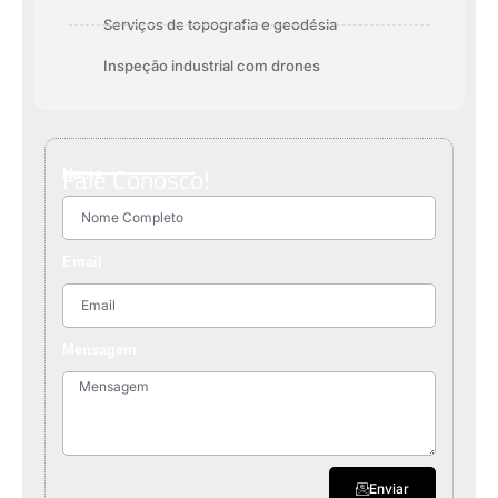
Serviços de topografia e geodésia
Inspeção industrial com drones
Fale Conosco!
Nome
Email
Mensagem
Enviar